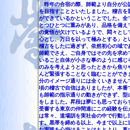
昨年の合宿の際、師範より自分が公認
を目指すことといたしました。稽古を
ができているかということでした。全
とつひとつに重みがあり、品格を備え
の覚悟が欠けているようで、悶々とし
心とし、万日を以って極みとする」と
稽古をしたに過ぎず、依然初心の域で
師範でさえ、ご自身ではその先を求め
いること自体が小さな事のように感じ
のみを考えようと思ったときから焦り
んど緊張することなく臨むことができ
分のイメージ通りには全くいきません
頃の稽古で自信はありましたが、本番
も師範の指示通りの動きができず、型
をしました。昇段は夢にも思っておら
受審する東京の仲間達にこの経験を伝
は常々、道場訓を実社会の中で行動し
す。黒帯を締める以上、今まで以上に
な実践を心掛けることはもとより、真