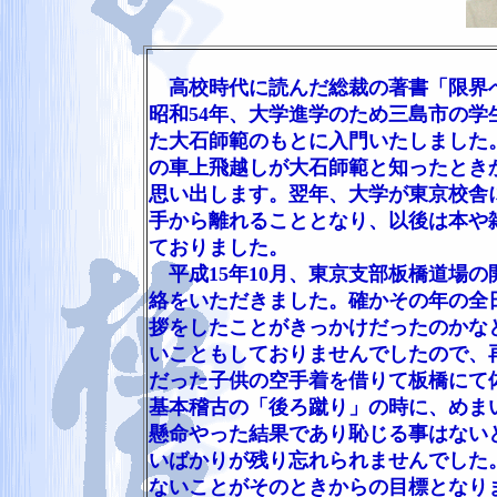
高校時代に読んだ総裁の著書「限界へ
昭和54年、大学進学のため三島市の
た大石師範のもとに入門いたしました
の車上飛越しが大石師範と知ったとき
思い出します。翌年、大学が東京校舎
手から離れることとなり、以後は本や
ておりました。
平成15年10月、東京支部板橋道場
絡をいただきました。確かその年の全
拶をしたことがきっかけだったのかな
いこともしておりませんでしたので、
だった子供の空手着を借りて板橋にて
基本稽古の「後ろ蹴り」の時に、めま
懸命やった結果であり恥じる事はない
いばかりが残り忘れられませんでした
ないことがそのときからの目標となり