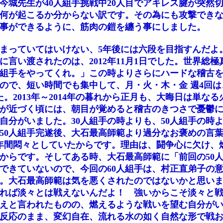
今城先生が40人組手挑戦中20人目でアキレス腱が突然
中何が起こるか分からない訳です。その為にも攻撃でき
事ができるように、筋肉の鎧を纏う事にしました。
まっていてはいけない、5年後には六段を目指すんだよ
言い渡されたのは、2012年11月1日でした。世界総
60人組手をやってくれ。」この時よりさらにハードな稽古
ので、短い時間でも集中して、月・火・木・金 週4回は
。2013年～2014年の暮れから正月も、大晦日は単な
が近づく頃には、朝目が覚めると稽古のきつさで憂鬱
自分がいました。30人組手の時よりも、50人組手の時
50人組手完遂後、大石最高師範より過分なお褒めの言
年間悶々としていたからです。理由は、闘争心に欠け、
からです。そしてある時、大石最高師範に「前回の50
できていないので、今回の60人組手は、村正直弟子の
。大石最高師範は気を悪くされたのではないかと思い
れば淡々とは戦えないんだよ！ 強いからこそ淡々と
えと言われたものの、燃えるような戦いを望む自分が
反応のまま、変幻自在、流れる水の如く自然な形で戦