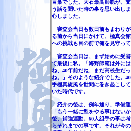
言葉でした。大石最高師範が、支
う話を聞いた時の事を思い出しま
心しました。
審査会当日も数日前もまわりが
る前から当日にかけて、極真会館
への挑戦も目の前で俺を見守って
審査会当日は、まず始めに受審
て最後に私。「海野師範は外には
ね、40年前だね、まだ高校生だ
ね。」そのような紹介でした。4
手極真旋風を世間に巻き起こして
いた時代です。
紹介の後は、例年通り、準備運
「もう一緒に型をやる事はないか
後、補強運動。60人組手の事は
らそれまでの事です。それが今の