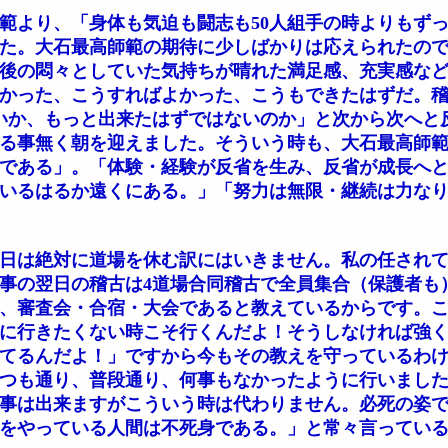
より、「身体も気迫も闘志も50人組手の時よりもず
た。大石最高師範の期待に少しばかりは応えられたので
手後の悶々としていた気持ちが晴れた満足感、充実感な
かった、こうすればよかった、こうもできたはずだ。
ないか、もっと出来たはずではないのか」と次から次へと
る事無く朝を迎えました。そういう時も、大石最高師
である」。「体験・経験が反省を生み、反省が成長へ
いるはるか遠くにある。」「努力は無限・継続は力な
日は絶対に道場を休む訳にはいきません。私の任されて
事の翌日の稽古は4道場合同稽古で全員集合（保護者も
、審査会・合宿・大会であると教えているからです。
に行きたくない時こそ行くんだよ！そうしなければ強
てるんだよ！」ですから今もその教えを守っているわけ
つも通り、普段通り、何事もなかったように行いまし
事は出来ますがこういう時は代わりません。必死の姿
をやっている人間は不死身である。」と常々言ってい