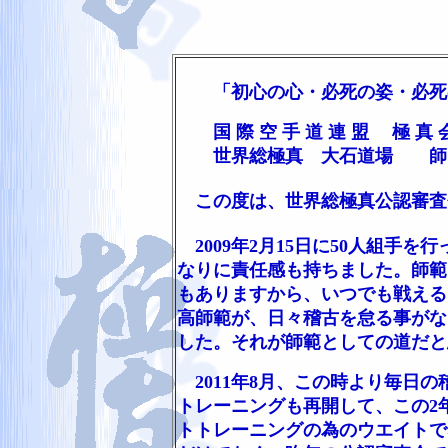
「初心の心・必死の姿・必死
国 際 空 手 道 連 盟 極 真 
世界総極真 大石道場 師 範
この度は、世界総極真公認審査会
2009年2月15日に50人組手
なりに責任感も持ちました。師範
もありますから、いつでも戦える
高師範が、日々稽古を怠る事がな
した。それが師範としての道だと
2011年8月、この時より毎日
トレーニングも再開して、この2年
トトレーニングの為のウエイトで