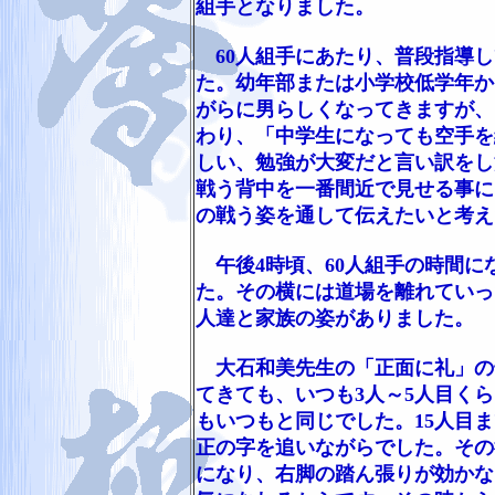
組手となりました。
60人組手にあたり、普段指導し
た。幼年部または小学校低学年か
がらに男らしくなってきますが、
わり、「中学生になっても空手を
しい、勉強が大変だと言い訳をし
戦う背中を一番間近で見せる事に
の戦う姿を通して伝えたいと考え
午後4時頃、60人組手の時間に
た。その横には道場を離れていっ
人達と家族の姿がありました。
大石和美先生の「正面に礼」の
てきても、いつも3人～5人目く
もいつもと同じでした。15人目
正の字を追いながらでした。その
になり、右脚の踏ん張りが効かな