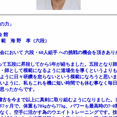
の力」
会 館
 海 野 孝（六段）
において 六段・60人組手 への挑戦の機会を頂きあり
を行って五段に昇段してから5年が経ちました。五段とな
・師として模範になるように道場生を導くというより
ように日々研鑽を怠らないという模範になろうと思い
いように、私もこれを機に短い時間でも休む事なく毎
思ったからです。
の稽古を今まで以上に真剣に取り組むようになりました。
7ヶ月で、体重も70㎏から77㎏、パワーも最高時の7~
なく、空手に活かす為のウエイトトレーニングです。