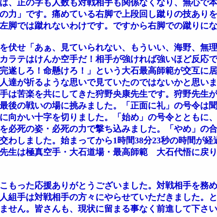
は、正の字も人数も対戦相手も関係なくなり、無心で
の力」です。痛めている右脚で上段回し蹴りの技あり
左脚では蹴れないわけです。ですから右脚での蹴りに
を伏せ「あぁ、見ていられない、もういい、海野、無理
カラテはけんか空手だ！相手が強ければ強いほど反応
完遂しろ！命懸けろ！」という大石最高師範が交互に
人達が祈るような思いで見ていたのではないかと思いま
手は苦楽を共にしてきた狩野央康先生です。狩野先生
最後の戦いの場に挑みました。「正面に礼」の号令は
に向かい十字を切りました。「始め」の号令とともに
を必死の姿・必死の力で撃ち込みました。「やめ」の
交わしました。始まってから1時間38分23秒の時間が
先生は極真空手・大石道場・最高師範 大石代悟に戻
こもった応援ありがとうございました。対戦相手を務め
0人組手は対戦相手の方々にやらせていただきました。
ません。皆さんも、現状に留まる事なく前進して下さ