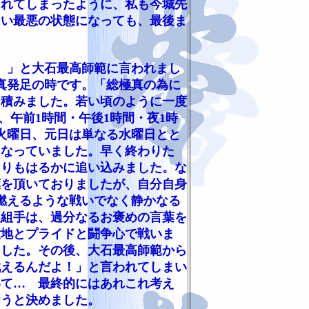
切れてしまったように、私も今城先
ない最悪の状態になっても、最後ま
。」と大石最高師範に言われまし
極真発足の時です。「総極真の為に
を積みました。若い頃のように一度
、午前1時間・午後1時間・夜1時
る火曜日、元日は単なる水曜日とと
になっていました。早く終わりた
よりもはるかに追い込みました。な
葉を頂いておりましたが、自分自身
燃えるような戦いでなく静かなる
人組手は、過分なるお褒めの言葉を
意地とプライドと闘争心で戦いま
ました。その後、大石最高師範から
戦えるんだよ！」と言われてしまい
いて… 最終的にはあれこれ考え
おうと決めました。