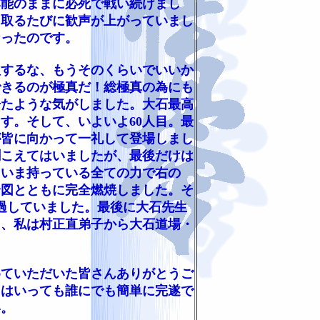
本能のままに必死で戦い続けまし
を取るたびに歓声が上がっていまし
なったのです。
するな、もうそのくらいでいいか
できるのが極真だ！総極真の為にも
居たような気がしました。大石最高
す。そして、いよいよ60人目。最
が皆に向かって一礼して登場しまし
聞こえてはいましたが、最後だけは
、いま持っている全ての力で右の
合図とともに完全燃焼しました。そ
経過していました。最後に大石先生
り、私は村正直弟子から大石道場・
ていただいた皆さんありがとうご
とはいっても誰にでも簡単に完遂で
い。