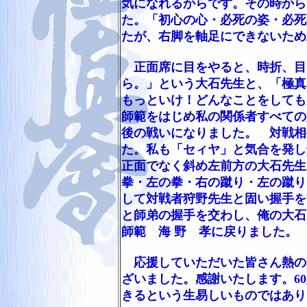
気になれるからです。その時から
た。「初心の心・必死の姿・必死
たが、右脚を軸足にできないため
正面席に目をやると、時折、目
ら。」という大石先生と、「極真
もっといけ！どんなことをしても
師範をはじめ私の関係者すべての
後の戦いになりました。 対戦相
た。私も「セィヤ」と気合を発し
正面でなく斜め左前方の大石先生
拳・左の拳・右の蹴り・左の蹴り
して対戦者狩野先生と固い握手を
と師弟の握手を交わし、俺の大石
師範 海 野 孝に戻りました。
応援していただいた皆さん熱の
ざいました。感謝いたします。6
きるという生易しいものではあり