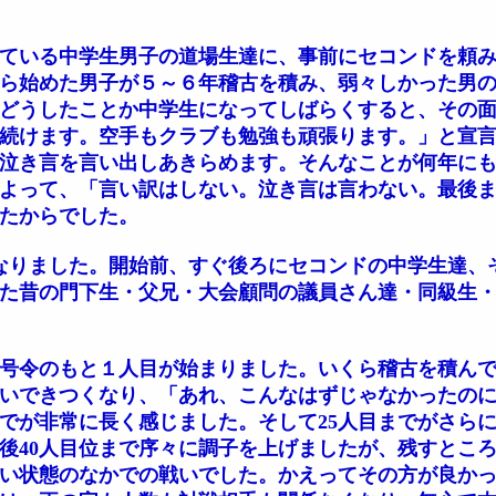
ている中学生男子の道場生達に、事前にセコンドを頼
ら始めた男子が５～６年稽古を積み、弱々しかった男
どうしたことか中学生になってしばらくすると、その
続けます。空手もクラブも勉強も頑張ります。」と宣
泣き言を言い出しあきらめます。そんなことが何年にも
よって、「言い訳はしない。泣き言は言わない。最後
たからでした。
なりました。開始前、すぐ後ろにセコンドの中学生達、
た昔の門下生・父兄・大会顧問の議員さん達・同級生
号令のもと１人目が始まりました。いくら稽古を積んで
らいできつくなり、「あれ、こんなはずじゃなかったの
までが非常に長く感じました。そして25人目までがさら
後40人目位まで序々に調子を上げましたが、残すところ
い状態のなかでの戦いでした。かえってその方が良か