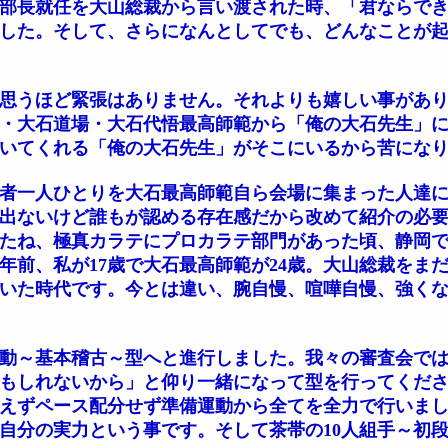
部長就任を大山総裁から言い渡された時、「君ならで
した。そして、さらになんとしてでも、どんなことが
思うほど緊張はありません。それよりも嬉しい事があり
・大石道場・大石代悟最高師範から「俺の大石先生」
いてくれる「俺の大石先生」がそこにいるから苦にな
者一人ひとりを大石最高師範自ら会場に集まった人達に
出ないけど誰もが認める存在感だから改めて紹介の必
ったね、極真カラテにプロカラテ部門があった頃、静岡
0年前、私が17歳で大石最高師範が24歳。大山総裁をま
いた時代です。今とは違い、腕自慢、喧嘩自慢、強く
動～基本稽古～型へと進行しました。我々の審査会では
もしれないから」と仰り一緒になって型を行ってくだ
考えずペース配分せず準備運動から全てを全力で行いま
自分の実力という事です。そして茶帯の10人組手～初段の