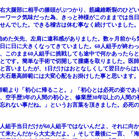
に、右大腿部に相手の膝頭がぶつかり、筋繊維断裂のひど
ーワーク気味だった為、きっと神様がこのままでは当
せんでした。できる稽古は休む事なく続けていました
始めた矢先、左肩に違和感がありました。数ヶ月前から
日に日に大きくなってきていました。60人組手が終わ
、このまま60人組手に挑戦しても途中で何かあったら
のことです。簡単な手術で切開して腫瘍を取りました。医
と言いましたが、1日だけはおとなしくして翌日からは
大石最高師範には大変心配をお掛けした事と思います
師範より「初心に帰ること。」「初心とは必死の姿であ
、空手歴3年の人間の初心と、修業歴30年以上の人間の
忘れない事だね。」というお言葉を頂きました。必死
人組手当日だけが60人組手ではないんだよ、それに向か
て来たんだから大丈夫だよ。」そして最後に一言、「