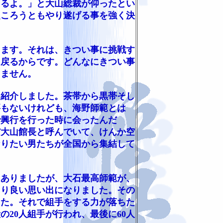
きるよ。」と大山総裁が仰ったとい
起ころうともやり遂げる事を強く決
ます。それは、きつい事に挑戦す
に戻るからです。どんなにきつい事
りません。
紹介しました。茶帯から黒帯そし
要もないけれども、海野師範とは
で興行を行った時に会ったんだ
だ大山館長と呼んでいて、けんか空
なりたい男たちが全国から集結して
ありましたが、大石最高師範が、
さり良い思い出になりました。その
した。それで組手をする力が落ちた
20人組手が行われ、最後に60人