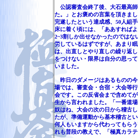
公認審査会終了後、大石最高師範
た。」とお褒めの言葉を頂きまし
完遂したという達成感、50人組
床に着く頃には、「ああすればよ
2~3割しか出せなかったのでは
労しているはずですが、あまり眠
は、出直しとやり直しの繰り返し
をつけない・限界は自分の思って
いました。
昨日のダメージはあるものの今
場では、審査会・合宿・大会等行
会です。この反省会まで含めてが
生から言われました。「一番道場
奴はね、大会の次の日から稽古し
たが、準備運動から基本稽古とい
何人もいますから代わってもらう
れも普段の教えで、「極真カラテ