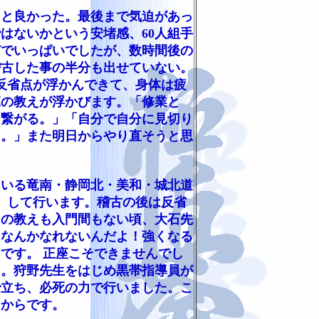
っと良かった。最後まで気迫があっ
はないかという安堵感、60人組手
どでいっぱいでしたが、数時間後の
稽古した事の半分も出せていない。
反省点が浮かんできて、身体は疲
範の教えが浮かびます。「修業と
と繋がる。」「自分で自分に見切り
り。」また明日からやり直そうと思
いる竜南・静岡北・美和・城北道
）して行います。稽古の後は反省
この教えも入門間もない頃、大石先
くなんかなれないんだよ！強くなる
です。 正座こそできませんでし
た。狩野先生をはじめ黒帯指導員が
で立ち、必死の力で行いました。こ
るからです。