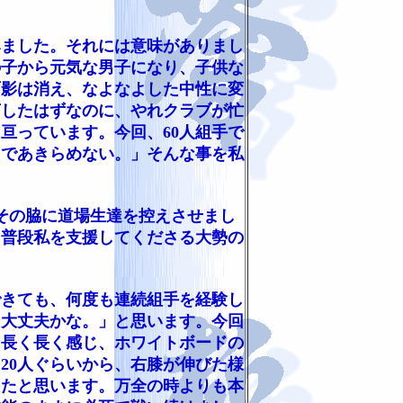
みました。それには意味がありまし
の子から元気な男子になり、子供な
面影は消え、なよなよした中性に変
言したはずなのに、やれクラブが忙
亘っています。今回、60人組手で
まであきらめない。」そんな事を私
その脇に道場生達を控えさせまし
・普段私を支援してくださる大勢の
きても、何度も連続組手を経験し
に大丈夫かな。」と思います。今回
に長く長く感じ、ホワイトボードの
20人ぐらいから、右膝が伸びた様
ったと思います。万全の時よりも本