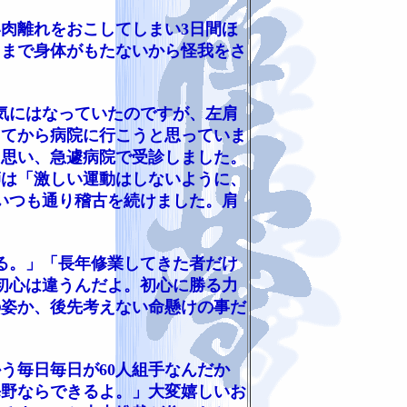
い肉離れをおこしてしまい3日間ほ
日まで身体がもたないから怪我をさ
。
気にはなっていたのですが、左肩
ってから病院に行こうと思っていま
と思い、急遽病院で受診しました。
師は「激しい運動はしないように、
いつも通り稽古を続けました。肩
。
る。」「長年修業してきた者だけ
初心は違うんだよ。初心に勝る力
の姿か、後先考えない命懸けの事だ
う毎日毎日が60人組手なんだか
海野ならできるよ。」大変嬉しいお