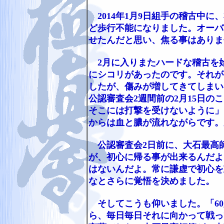
2014年1月9日組手の稽古中
ど歩行不能になりました。オーバ
せたんだと思い、焦る事はありま
2月に入りまたハードな稽古を
にシコリがあったのです。それが
したが、傷みが増してきてしまい
公認審査会2週間前の2月15日
そこには打撃を受けないように」
からは血と膿が流れながらです。
公認審査会2日前に、大石最高
が、初心に帰る事が出来るんだよ
はないんだよ。常に謙虚で初心を
なとさらに覚悟を決めました。
そしてこうも仰いました。「60
ら、毎日毎日それに向かって戦っ