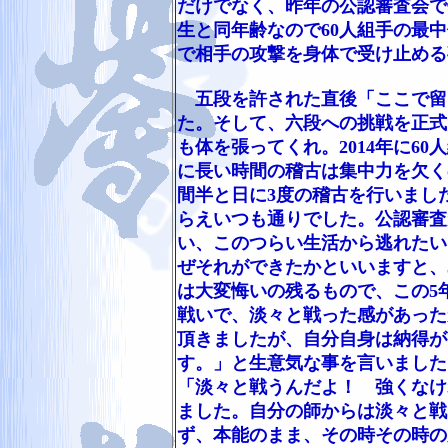
だけでなく、昨年の公認審査会で
生と同年齢なので60人組手の最
で相手の攻撃を身体で受け止める
五段を許された直後「ここで留
た。そして、六段への挑戦を正式に
も体を張ってくれ。2014年に
に長い時間の稽古は集中力を欠く
間半と日に3度の稽古を行いました
らえいつも通りでした。公認審査
い、このつらい生活から逃れたい
ぜそれができたかといいますと、
は大変悔いの残るもので、この5
戦いで、淡々と戦った感があった
頂きましたが、自分自身は納得が
す。」と生意気な事を言いました
「淡々と戦うんだよ！ 強くなけ
ました。自分の師からは淡々と戦
ず、本能のまま、その時その時の