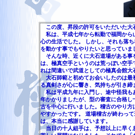
この度、昇段の許可をいただいた大石
私は、平成七年から転勤で福岡から山
心の生活でした。 しかし、それも落
を動かす事でもやりたいと思っていま
そんな時、近くに大石道場がある事を
は、極真空手というのは荒っぽい空手
れは間違いで武道としての極真会館大
大石師範と初めてお会いしたのは最初
る真剣さが心に響き、気持ちが引き締
私は平成九年に入門し、途中怪我もあ
年かかりましたが、型の審査に合格し
古を中心に行いました。稽古のやり方
やすかったです。 道場稽古が終わっ
は、本当に感謝しています。
当日の十人組手は、予想以上に早く息