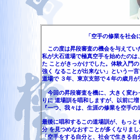
「空手の修業を社会
この度は昇段審査の機会を与えていた
私が大石道場で極真空手を始めたのは
た ことがきっかけでした。体験入門
強く なることが出来ない」という一
道場で ３年、東京支部で４年の歳月が
今回の昇段審査を機に、大きく変わっ
りに 道場訓を唱和しますが、以前に
『一つ、我々は、生涯の修業を空手の
最後に唱和するこの道場訓が、もっと
分 を見つめなおすことが多くなりまし
「空手をする自分と、社会で生きる自