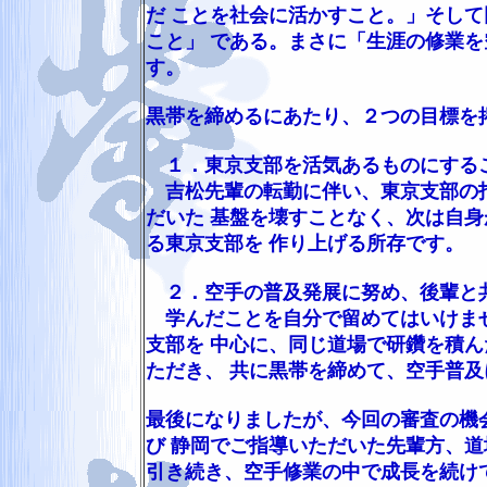
だ ことを社会に活かすこと。」そし
こと」 である。まさに「生涯の修業
す。
黒帯を締めるにあたり、２つの目標を
１．東京支部を活気あるものにする
吉松先輩の転勤に伴い、東京支部の指
だいた 基盤を壊すことなく、次は自
る東京支部を 作り上げる所存です。
２．空手の普及発展に努め、後輩と
学んだことを自分で留めてはいけませ
支部を 中心に、同じ道場で研鑽を積
ただき、 共に黒帯を締めて、空手普及
最後になりましたが、今回の審査の機
び 静岡でご指導いただいた先輩方、
引き続き、空手修業の中で成長を続け