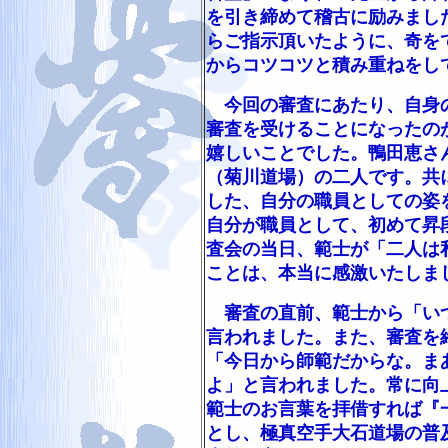
を引き締めて稽古に励みまし
らご指示頂いたように、奇を
からコツコツと積み重ねをし
今回の審査にあたり、自身の
審査を受けることになったの
嬉しいことでした。鴨田恵さ
（菊川道場）の二人です。共
した、自分の職員としての姿
自分が職員として、初めて昇
査会の当日、範士が「二人は
ことは、本当に感激いたしま
審査の直前、範士から「いつ
言われました。また、審査を
「今日から師範だからな。ま
よ」と言われました。常に向
範士のお言葉を拝借すれば『
とし、極真空手大石道場の普