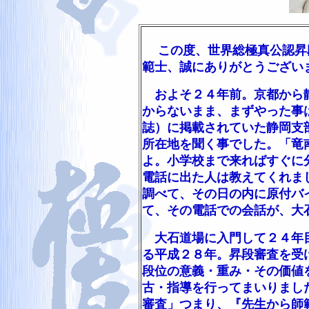
この度、世界総極真公認昇
範士、誠にありがとうござい
およそ２４年前。京都から静
からないまま、まずやった事
誌）に掲載されていた静岡支
所在地を聞く事でした。「竜
よ。小学校まで来ればすぐに
電話に出た人は教えてくれま
調べて、その日の内に原付バ
て、その電話での会話が、大
大石道場に入門して２４年目
る平成２８年。昇段審査を受
段位の意義・重み・その価値
古・指導を行ってまいりまし
審査」つまり、『先生から師