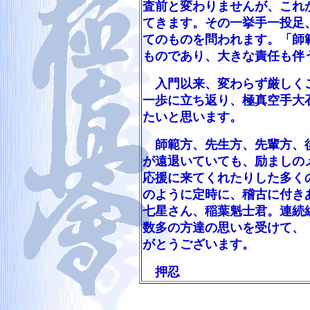
査前と変わりませんが、これ
てきます。その一挙手一投足
てのものを問われます。「師
ものであり、大きな責任も伴
入門以来、変わらず厳しくご
一歩に立ち返り、極真空手大
たいと思います。
師範方、先生方、先輩方、後
が遠退いていても、励ましの
応援に来てくれたりした多く
のように定時に、稽古に付き
七星さん、稲葉魁士君。連続
数多の方達の思いを受けて、
がとうございます。
押忍