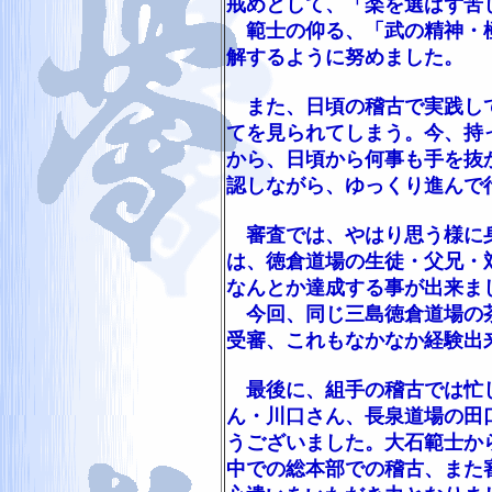
戒めとして、「楽を選ばず苦
範士の仰る、「武の精神・極
解するように努めました。
また、日頃の稽古で実践して
てを見られてしまう。今、持
から、日頃から何事も手を抜
認しながら、ゆっくり進んで
審査では、やはり思う様に身
は、徳倉道場の生徒・父兄・
なんとか達成する事が出来ま
今回、同じ三島徳倉道場の茶
受審、これもなかなか経験出
最後に、組手の稽古では忙
ん・川口さん、長泉道場の田
うございました。大石範士か
中での総本部での稽古、また