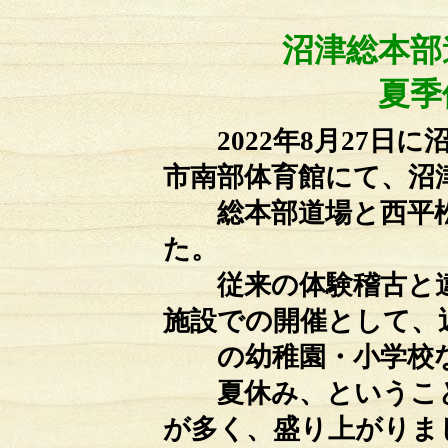
沼津総本部
夏季
2022年8月27日に
市南部体育館にて、沼
総本部道場と西平松
た。
従来の体験稽古と違
施設での開催として、
の幼稚園・小学校な
夏休み、ということ
が多く、盛り上がりま