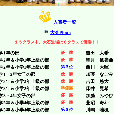
入賞者一覧
大会Photo
１５クラス中、大石道場は８クラスで優勝！！
学1年の部
優 勝
吉田 大希
学2年＆小学1年上級の部
優 勝
望月 風嶺亜
学2年＆小学1年上級の部
第３位
西川 大暉
学1・2年女子の部
優 勝
加藤 なごみ
学3年＆小学2年上級の部
優 勝
吉田 悠大
学3年＆小学2年上級の部
準優勝
床井 晃希
学3・4年女子の部
優 勝
加藤 みやび
学5年＆小学4年上級の部
優 勝
萱沼 寿斗
学5年＆小学4年上級の部
第３位
川嶋 唯楓